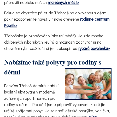
připravili nabídku našich
malebných měst»
Pokud se chystáte přijet do Třeboně na dovolenou s dětmi,
pak nezapomeňte navštívit nově otevřené
rodinné centrum
Kapřík»
Třeboňsko je označováno jako ráj rybářů. Je zde mnoho
oblíbených rybářských revírů a možnosti zachytat si na
chovném rybníce.Stačí si jen zakoupit od
rybářů povolenku»
Nabízíme také pobyty pro rodiny s
dětmi
Penzion Třeboň Admirál nabízí
kvalitní ubytování v moderně
zařízených apartmánech pro
rodiny s dětmi. Pro děti jsme připravili vybavení, které jim
určitě zpříjemní pobyt. Je to např. dětská postýlka, vanička,
nočník, dětské prkýnko na WC a další drobnosti
.
Více