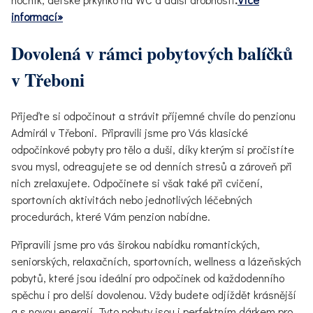
informací»
Dovolená v rámci pobytových balíčků
v Třeboni
Přijeďte si odpočinout a strávit příjemné chvíle do penzionu
Admirál v Třeboni. Připravili jsme pro Vás klasické
odpočinkové pobyty pro tělo a duši, díky kterým si pročistíte
svou mysl, odreagujete se od denních stresů a zároveň při
nich zrelaxujete. Odpočinete si však také při cvičení,
sportovních aktivitách nebo jednotlivých léčebných
procedurách, které Vám penzion nabídne.
Připravili jsme pro vás širokou nabídku romantických,
seniorských, relaxačních, sportovních, wellness a lázeňských
pobytů, které jsou ideální pro odpočinek od každodenního
spěchu i pro delší dovolenou. Vždy budete odjíždět krásnější
a s novou energií. Tyto pobyty jsou i perfektním dárkem pro