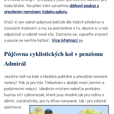
Vaše blízké. Na přání Vám vytvoříme
dárkový poukaz s
otevřeným termínem Vašeho pobytu
.
Stačí si jen vybrat pobytový balíček dle Vašich představ a
časových možností a my se postaráme o to, abyste si u nás
odpočinuli a nabrali nové síly. Zastavte se, vypusťte starosti
a pouze se nechte hýčkat .
Více informací >>
Půjčovna cyklistických kol v penzionu
Admirál
Jezdíte rádi na kole a hledáte poklidné a převážně rovinaté
terény? Pak je pro Vás Třeboňsko v období mezi jarními a
podzimními měsíci ideálním místem neboť je protkáno
hustou sítí cyklostezek, které jsou vhodné jak pro rodiny s
dětmi, začátečníky, pro ty dříve narozené, tak i pro zdatné
sportovce.