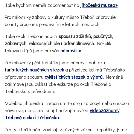
Také bychom neměli zapomenout na
jihočeská muzea»
Pro milovníky zábavy a kultury město Třeboň připravuje
bohatý program, především v letních měsících.
Také okolí Třeboně nabízí
spoustu zážitků, poučných,
zábavných, relaxačních ale i adrenalinových
. Několik
takových tipů jsme pro vás
připravili »
Pro milovníky pěší turistiky jsme připravili nabídku
turistických naučných stezek
a příznivce kol má Třeboňsko
připraveno spoustu
cyklistických stezek a výletů
.
Neméně
zajímavé jsou cyklistické exkurze po okolí Třeboně a
Třeboňska s průvodcem.
Malebná jihočeská Třeboň určitě stojí za pobyt nebo alespoň
návštěvu, nenechte si ujít nejzajímavější
videozáznamy
Třeboně a okolí Třeboňska
.
Pro ty, kteří k nám zavítají z různých zákoutí republiky, jsme