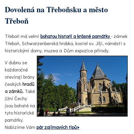
Dovolená na Třeboňsku a město
Třeboň
Třeboň má velmi
bohatou historii a krásné památky
- zámek
Třeboň, Schwarzenberská hrobka, kostel sv. Jiljí, náměstí s
historickými domy, muzea a Dům expozice přírody.
V dubnu se
každoročně
otevírají brány
českých
hradů
a
zámků.
Také
jižní Čechy
jsou bohaté na
tyto historické
památky.
Nabízíme Vám
pár zajímavých tipů»