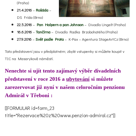
(Praha)
21.4.2016
–
Rošáda
–
DS Frída (Brno)
22.5.2016
–
Pan Halpern a pan Johnson
– Divadlo Ungelt (Praha)
16.6.2016
–
Tančírna
– Divadlo Radka Brzobohatého (Praha)
27.9.2016
–
Svět podle Prota
– K-Pax – Agentura StageArtCz (Brno)
Tato představení jsou v předplatném; zbylé vstupenky si můžete koupit v
TIC na Masarykově náměstí.
Nenechte si ujít tento zajímavý výběr divadelních
představení
v roce 2016 a
ubytování
si můžete
zarezervovat již nyní v našem celoročním penzionu
Admirál v
Třeboni :
[[FORMULAR id=form_23
title="Rezervace%20z%20www.penzion-admiral.cz"]]