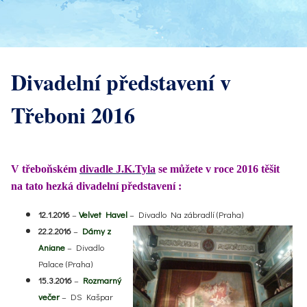
Divadelní představení v
Třeboni 2016
V třeboňském
divadle J.K.Tyla
se můžete v roce 2016 těšit
na tato hezká divadelní představení :
12.1.2016
–
Velvet Havel
– Divadlo Na zábradlí (Praha)
22.2.2016
–
Dámy z
Aniane
– Divadlo
Palace (Praha)
15.3.2016
–
Rozmarný
večer
– DS Kašpar