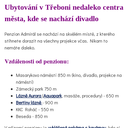
Ubytování v Třeboni nedaleko centra
města, kde se nachází divadlo
Penzion Admirál se nachází na skvělém místě, z kterého
stihnete dorazit na všechny projekce včas. Nikam to
nemáte daleko.
Vzdálenosti od penzionu:
Masarykovo náměstí 850 m (kino, divadlo, projekce na
náměstí)
Zámecký park 750 m
Lázně Aurora
(
Aquapark
, masáže, procedury) - 650 m
Bertiny lázně
- 900 m
KKC Roháč - 550 m
Beseda - 850 m
V přízemí penzionu je
vyhlášená pekárna s kavárnou
, kde si