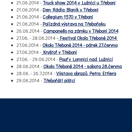
21.06.2014 -
Truck show 2014 v Lužnici u Třeboni
21.06.2014 -
Den Rádia Blaník v Třeboni
21.06.2014 -
Collegium 1570 v Třeboni
21.06.2014 -
Pojízdná výstava na Třeboňsku
26.06.2014 -
Campanello na zámku v Třeboni 2014
27.06. - 28.06.2014
-
Festival Okolo Třeboně 2014
27.06.2014 -
Okolo Třeboně 2014 - pátek 27.června
27.06.2014 -
Kryštof v Třeboni
27.06. - 29.06.2014 -
Pouť v Lomnici nad Lužnicí
28.06.2014 -
Okolo Třeboně 2014 - sobota 28.června
28.06. - 26.7.2014 -
Výstava obrazů Petra Ettlera
29.06.2014 -
Třeboňští pištci