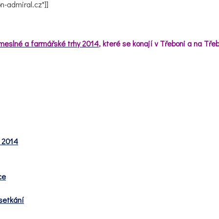
-admiral.cz"]]
meslné a farmářské trhy 2014
, které se konají v Třeboni a na Tře
n 2014
ce
setkání