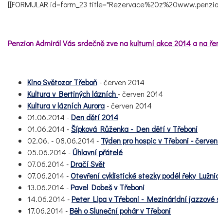
[[FORMULAR id=form_23 title="Rezervace%20z%20www.penzion
Penzion Admirál Vás srdečně zve na
kulturní akce 2014
a
na ře
Kino Světozor Třeboň
- červen 2014
Kultura v Bertiných lázních
- červen 2014
Kultura v lázních Aurora
- červen 2014
01.06.2014
-
Den dětí 2014
01.06.2014 -
Šípková Růženka - Den dětí v Třeboni
02.06. - 08.06.2014 -
Týden pro hospic v Třeboni - červe
05.06.2014 -
Úhlavní přátelé
07.06.2014 -
Dračí Svět
07.06.2014 -
Otevření cyklistické stezky podél řeky Lužni
13.06.2014 -
Pavel Dobeš v Třeboni
14.06.2014 -
Peter Lipa v Třeboni - Mezináridní jazzové 
17.06.2014 -
Běh o Sluneční pohár v Třeboni