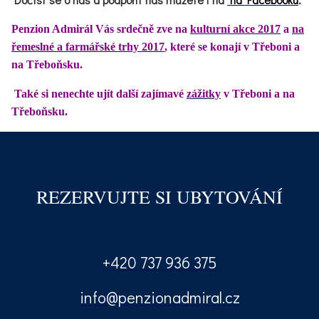
Penzion Admirál Vás srdečně zve na
kulturní akce 2017
a
na
řemeslné a farmářské trhy 2017
, které se konají v Třeboni a
na Třeboňsku.
Také si nenechte ujít další zajímavé
zážitky
v Třeboni a na
Třeboňsku.
REZERVUJTE SI UBYTOVÁNÍ
+420 737 936 375
info@penzionadmiral.cz