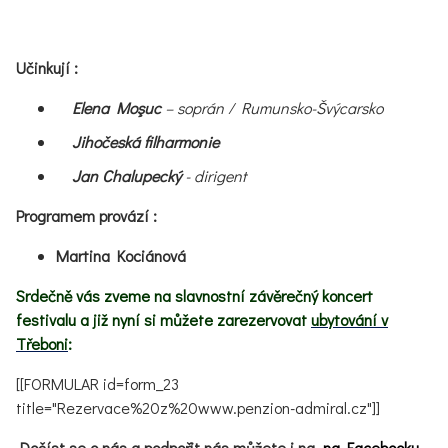
Učinkují :
Elena Moşuc
– soprán / Rumunsko-Švýcarsko
Jihočeská filharmonie
Jan Chalupecký
- dirigent
Programem provází :
Martina Kociánová
Srdečně vás zveme na slavnostní závěrečný koncert
festivalu a již nyní si můžete zarezervovat
ubytování v
Třeboni
:
[[FORMULAR id=form_23
title="Rezervace%20z%20www.penzion-admiral.cz"]]
Dočíst se o nás a podpořit nás můžete i na
na Facebooku
.