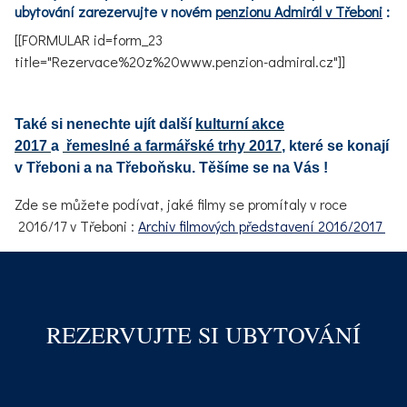
ubytování zarezervujte v novém
penzi
onu Admi
rál v Třeboni
:
[[FORMULAR id=form_23
title="Rezervace%20z%20www.penzion-admiral.cz"]]
Také si nenechte ujít další
kulturní akce
2017
a
řemeslné a farmářské trhy 2017
, které se konají
v Třeboni a na Třeboňsku. Těšíme se na Vás !
Zde se můžete podívat, jaké filmy se promítaly v roce
2016/17 v Třeboni :
Archiv filmových představení 2016/2017
REZERVUJTE SI UBYTOVÁNÍ