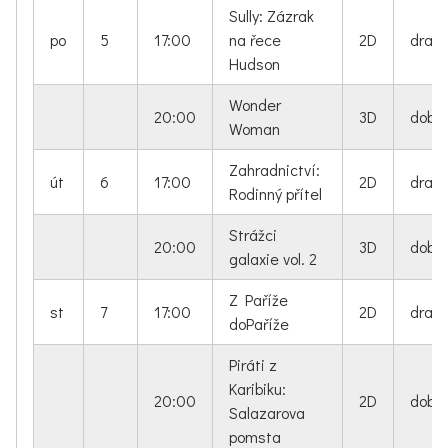
Sully: Zázrak
po
5
17:00
na řece
2D
dram
Hudson
Wonder
20:00
3D
dobro
Woman
Zahradnictví:
út
6
17:00
2D
dram
Rodinný přítel
Strážci
20:00
3D
dobro
galaxie vol. 2
Z Paříže
st
7
17:00
2D
dram
doPaříže
Piráti z
Karibiku:
20:00
2D
dobro
Salazarova
pomsta