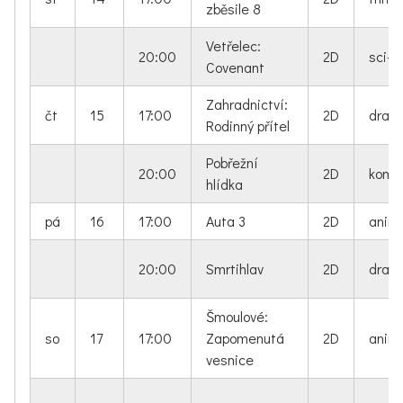
zběsile 8
Vetřelec:
20:00
2D
sci-fi
Covenant
Zahradnictví:
čt
15
17:00
2D
dram
Rodinný přítel
Pobřežní
20:00
2D
kome
hlídka
pá
16
17:00
Auta 3
2D
anim
20:00
Smrtihlav
2D
dram
Šmoulové:
so
17
17:00
Zapomenutá
2D
anim
vesnice