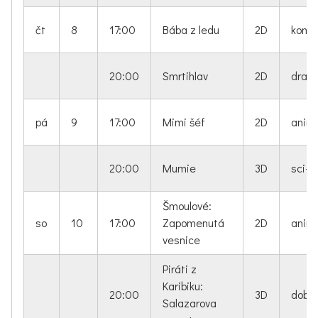
čt
8
17:00
Bába z ledu
2D
kome
20:00
Smrtihlav
2D
dram
pá
9
17:00
Mimi šéf
2D
anim
20:00
Mumie
3D
sci-fi
Šmoulové:
so
10
17:00
Zapomenutá
2D
anim
vesnice
Piráti z
Karibiku:
20:00
3D
dobro
Salazarova