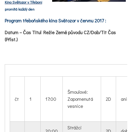
Kino Světozor v Třeboni
promítá každý den
Program třeboňského kina Světozor v červnu 2017 :
Datum – Čas Titul Režie Země původu CZ/Dab/Tit Čas
(Příst.)
Šmoulové:
čt
1
17:00
Zapomenutá
2D
anim
vesnice
Strážci
20:00
2D
dobro