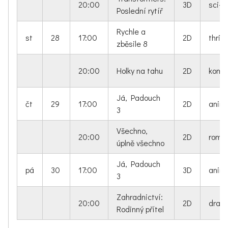
20:00
3D
sci-fi
Poslední rytíř
Rychle a
st
28
17:00
2D
thrille
zběsile 8
20:00
Holky na tahu
2D
kome
Já, Padouch
čt
29
17:00
2D
anim
3
Všechno,
20:00
2D
roman
úplně všechno
Já, Padouch
pá
30
17:00
3D
anim
3
Zahradnictví:
20:00
2D
dram
Rodinný přítel