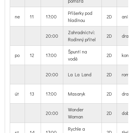
pomsta
Příšerky pod
ne
11
17:00
2D
anim
hladinou
Zahradnictví:
20:00
2D
dram
Rodinný přítel
Špunti na
po
12
17:00
2D
kome
vodě
20:00
La La Land
2D
roman
út
13
17:00
Masaryk
2D
dram
Wonder
20:00
2D
dobro
Woman
Rychle a
st
14
17:00
2D
thrille