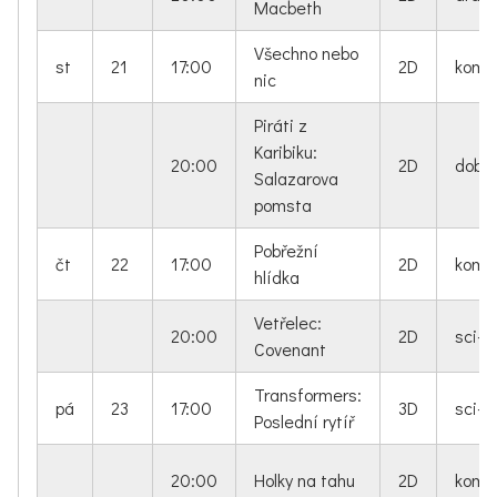
Macbeth
Všechno nebo
st
21
17:00
2D
kome
nic
Piráti z
Karibiku:
20:00
2D
dobro
Salazarova
pomsta
Pobřežní
čt
22
17:00
2D
kome
hlídka
Vetřelec:
20:00
2D
sci-fi
Covenant
Transformers:
pá
23
17:00
3D
sci-fi
Poslední rytíř
20:00
Holky na tahu
2D
kome