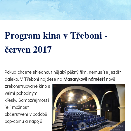
Program kina v Třeboni -
červen 2017
Pokud chcete shlédnout nějaký pěkný film, nemusíte jezdit
daleko. V Třeboni najdete na
M
asarykově náměstí
nově
zrekonstruované kino s
velmi pohodlnými
křesly. Samozřejmostí
je i možnost
občerstvení v podobě
pop-cornu a nápojů.