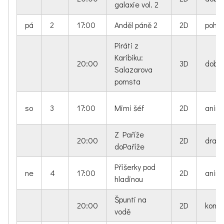
galaxie vol. 2
pá
2
17:00
Anděl páně 2
2D
pohá
Piráti z
Karibiku:
20:00
3D
dobro
Salazarova
pomsta
so
3
17:00
Mimi šéf
2D
anim
Z Paříže
20:00
2D
dram
doPaříže
Příšerky pod
ne
4
17:00
2D
anim
hladinou
Špunti na
20:00
2D
kome
vodě