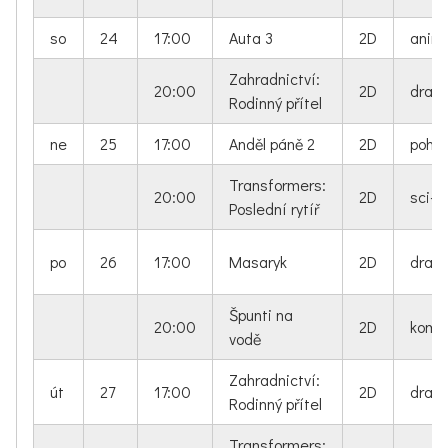
so
24
17:00
Auta 3
2D
anim
Zahradnictví:
20:00
2D
dram
Rodinný přítel
ne
25
17:00
Anděl páně 2
2D
pohá
Transformers:
20:00
2D
sci-fi
Poslední rytíř
po
26
17:00
Masaryk
2D
dram
Špunti na
20:00
2D
kome
vodě
Zahradnictví:
út
27
17:00
2D
dram
Rodinný přítel
Transformers: