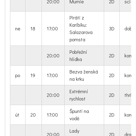
20:00
Mumie
2D
sci-fi
Piráti z
Karibiku:
ne
18
17:00
3D
dobro
Salazarova
pomsta
Pobřežní
20:00
2D
kome
hlídka
Bezva ženská
po
19
17:00
2D
kome
na krku
Extrémní
20:00
2D
thrille
rychlost
Špunti na
út
20
17:00
2D
kome
vodě
Lady
20:00
2D
dram