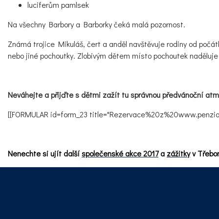
luciferům pamlsek
Na všechny Barbory a Barborky čeká malá pozornost.
Známá trojice Mikuláš, čert a anděl navštěvuje rodiny od počát
nebo jiné pochoutky. Zlobivým dětem místo pochoutek naděluje
Neváhejte a přijďte s dětmi zažít tu správnou předvánoční at
[[FORMULAR id=form_23 title="Rezervace%20z%20www.penzion
Nenechte si ujít další
společenské akce 2017
a
zážitky
v Třebon