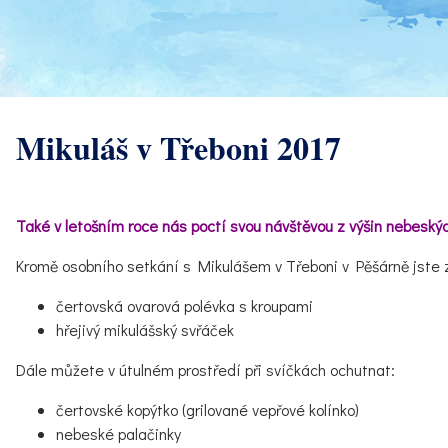
Mikuláš v Třeboni 2017
Také v letošním roce nás poctí svou návštěvou z výšin nebeský
Kromě osobního setkání s Mikulášem v Třeboni v Pěšárně jste z
čertovská ovarová polévka s kroupami
hřejivý mikulášský svřáček
Dále můžete v útulném prostředí při svíčkách ochutnat:
čertovské kopýtko (grilované vepřové kolínko)
nebeské palačinky