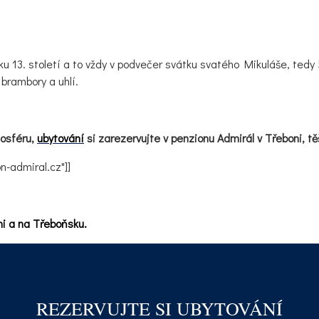
ku 13. století a to vždy v podvečer svátku svatého Mikuláše, tedy
 brambory a uhlí.
mosféru,
ubytování
si zarezervujte v penzionu Admirál v Třeboni, t
-admiral.cz"]]
i a na Třeboňsku.
REZERVUJTE SI UBYTOVÁNÍ