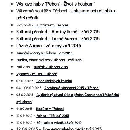
Výstava hub v Třeboni - Život s houbami
Výtvarná soutěž v Třeboni -
Jak jsem potkal jablko -
pátý ročník
Slavnosti -
Burčákfest v Třeboni
Kulturní přehled - Bertiny lázně - září 2015
Kulturní přehled - Lázně Aurora - září 2015
Lázně Aurora - zájezdy září 2015
Taneční večery v Třeboni - léto 2015
Hudba, tanec a disco v Třeboni - září 2015
září 2015 -
Burčák v Třeboni 2015
Výstava v muzeu - Třeboň
03.09.2015 -
Chór uralských kozáků
04. - 06.09.2015 -
Znovínské vinobraní 2015 v Třeboni
05.09.2015 -
Cyklistický závod Okolo jižních Čech aneb Třeboňské
cyklobraní
11.09.2015 -
Radůza v Třeboni
12.09.2015 -
Folklorní Třeboň 2015
12.09.2015 -
Běh kolem rybníka Svět 2015
12.09.2015 -
Dny evropského dědictví 2015