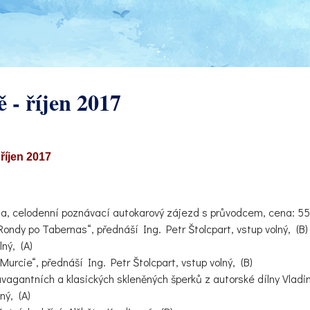
 - říjen 2017
říjen 2017
elodenní poznávací autokarový zájezd s průvodcem, cena: 550
y po Tabernas“, přednáší Ing. Petr Štolcpart, vstup volný, (B)
ný, (A)
rcie“, přednáší Ing. Petr Štolcpart, vstup volný, (B)
gantních a klasických skleněných šperků z autorské dílny Vladi
ný, (A)