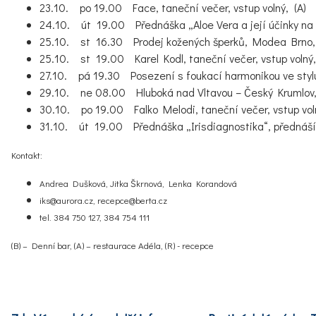
23.10. po 19.00 Face, taneční večer, vstup volný, (A)
24.10. út 19.00 Přednáška „Aloe Vera a její účinky na 
25.10. st 16.30 Prodej kožených šperků, Modea Brno,
25.10. st 19.00 Karel Kodl, taneční večer, vstup volný,
27.10. pá 19.30 Posezení s foukací harmonikou ve stylu
29.10. ne 08.00 Hluboká nad Vltavou – Český Krumlov, 
30.10. po 19.00 Falko Melodi, taneční večer, vstup voln
31.10. út 19.00 Přednáška „Irisdiagnostika“, přednáší J
Kontakt:
Andrea Dušková, Jitka Škrnová, Lenka Korandová
iks@aurora.cz, recepce@berta.cz
tel. 384 750 127, 384 754 111
(B) – Denní bar, (A) – restaurace Adéla, (R) - recepce