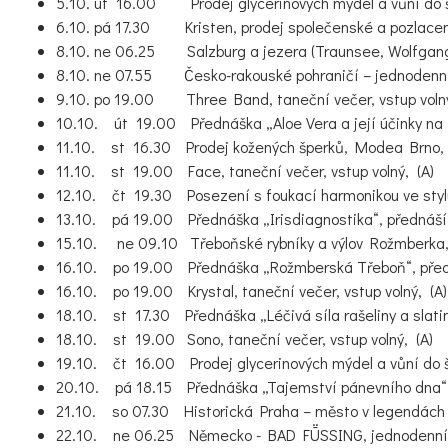
5.10. út 16.00 Prodej glycerinových mýdel a vůní do ša
6.10. pá 17.30 Kristen, prodej společenské a pozlacené
8.10. ne 06.25 Salzburg a jezera (Traunsee, Wolfgangs
8.10. ne 07.55 Česko-rakouské pohraničí – jednodenní 
9.10. po 19.00 Three Band, taneční večer, vstup volný
10.10. út 19.00 Přednáška „Aloe Vera a její účinky na 
11.10. st 16.30 Prodej kožených šperků, Modea Brno, 
11.10. st 19.00 Face, taneční večer, vstup volný, (A)
12.10. čt 19.30 Posezení s foukací harmonikou ve stylu
13.10. pá 19.00 Přednáška „Irisdiagnostika“, přednáší J
15.10. ne 09.10 Třeboňské rybníky a výlov Rožmberka, 
16.10. po 19.00 Přednáška „Rožmberská Třeboň“, přednáš
16.10. po 19.00 Krystal, taneční večer, vstup volný, (A)
18.10. st 17.30 Přednáška „Léčivá síla rašeliny a slatin
18.10. st 19.00 Sono, taneční večer, vstup volný, (A)
19.10. čt 16.00 Prodej glycerinových mýdel a vůní do ša
20.10. pá 18.15 Přednáška „Tajemství pánevního dna“, p
21.10. so 07.30 Historická Praha – město v legendách i
22.10. ne 06.25 Německo - BAD FṺSSING, jednodenní v