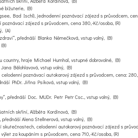
tních skříní, Alžběta Kordinová, (B)
 bižuterie, (B)
ee, Bad Ischl), jednodenní poznávací zájezd s průvodcem, cena
poznávací zájezd s průvodcem, cena 380,-Kč/osoba, (R)
, (A)
zdraví“, přednáší Blanka Němečková, vstup volný, (B)
(B)
 country, hraje Michael Humhal, vstupné dobrovolné, (B)
ana Bělohlavová, vstup volný, (B)
celodenní poznávací autokarový zájezd s průvodcem, cena: 280,-
í PhDr. Jiřina Psíková, vstup volný, (B)
y“, přednáší Doc. MUDr. Petr Petr Csc., vstup volný, (B)
tních skříní, Alžběta Kordinová, (B)
řednáší Alena Stellnerová, vstup volný, (B)
 skutečnostech, celodenní autokarový poznávací zájezd s průvod
ýlet za koupáním s průvodcem, cena 710,-Kč/osoba, (R)