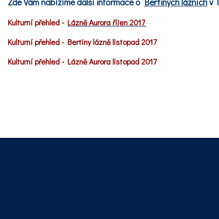
Zde Vám nabízíme další informace o
Bertiných lázních
v 
Kulturní přehled -
Lázně Aurora říjen 2017
Kulturní přehled - Bertiny lázně listopad 2017
Kulturní přehled - Lázně Aurora listopad 2017