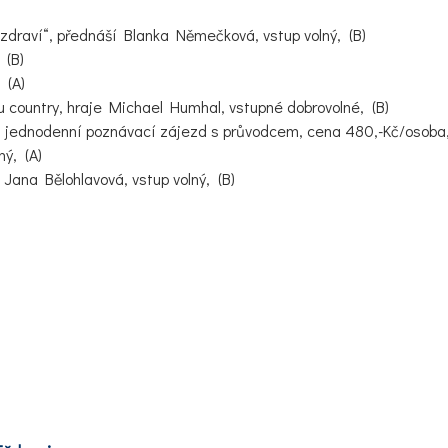
zdraví“, přednáší Blanka Němečková, vstup volný, (B)
 (B)
 (A)
 country, hraje Michael Humhal, vstupné dobrovolné, (B)
jednodenní poznávací zájezd s průvodcem, cena 480,-Kč/osoba,
ý, (A)
ana Bělohlavová, vstup volný, (B)