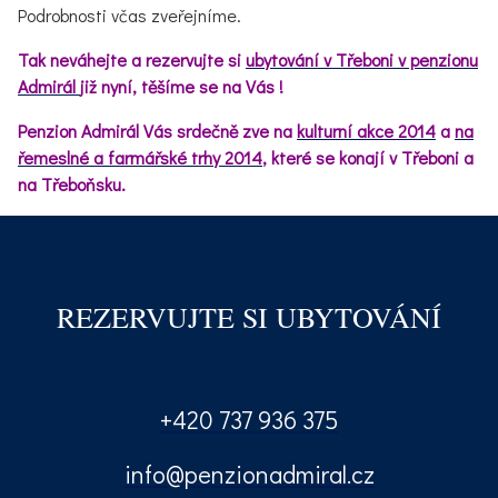
Podrobnosti včas zveřejníme.
Tak neváhejte a rezervujte si
ubytování v Třeboni v penzionu
Admirál
již nyní, těšíme se na Vás !
Penzion Admirál Vás srdečně zve na
kulturní akce 2014
a
na
řemeslné a farmářské trhy 2014
, které se konají v Třeboni a
na Třeboňsku.
REZERVUJTE SI UBYTOVÁNÍ
+420 737 936 375
info@penzionadmiral.cz