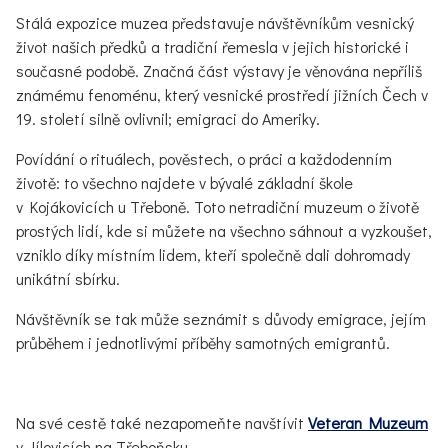
Stálá expozice muzea představuje návštěvníkům vesnický
život našich předků a tradiční řemesla v jejich historické i
současné podobě. Značná část výstavy je věnována nepříliš
známému fenoménu, který vesnické prostředí jižních Čech v
19. století silně ovlivnil; emigraci do Ameriky.
Povídání o rituálech, pověstech, o práci a každodenním
životě: to všechno najdete v bývalé základní škole
v Kojákovicích u Třeboně. Toto netradiční muzeum o životě
prostých lidí, kde si můžete na všechno sáhnout a vyzkoušet,
vzniklo díky místním lidem, kteří společně dali dohromady
unikátní sbírku.
Návštěvník se tak může seznámit s důvody emigrace, jejím
průběhem i jednotlivými příběhy samotných emigrantů.
Na své cestě také nezapomeňte navštívit
Veteran Muzeum
v Jílovicích na Třeboňsku.