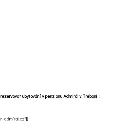
zarezervovat
ubytování v penzionu Admirál v Třeboni
:
-admiral.cz"]]