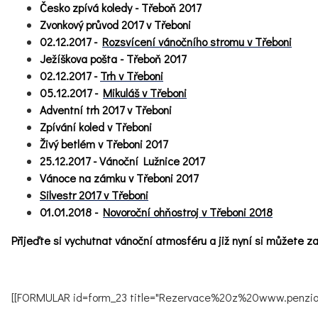
Česko zpívá koledy - Třeboň 2017
Zvonkový průvod 2017 v Třeboni
02.12.2017 -
Rozsvícení vánočního stromu v Třeboni
Ježíškova pošta - Třeboň 2017
02.12.2017 -
Trh v Třeboni
05.12.2017 -
Mikuláš v Třeboni
Adventní trh 2017 v Třeboni
Zpívání koled v Třeboni
Živý betlém v Třeboni 2017
25.12.2017 - Vánoční Lužnice 2017
Vánoce na zámku v Třeboni 2017
Silvestr 2017 v Třeboni
01.01.2018 -
Novoroční ohňostroj v Třeboni 2018
Přijeďte si vychutnat vánoční atmosféru a již nyní si můžete 
[[FORMULAR id=form_23 title="Rezervace%20z%20www.penzion