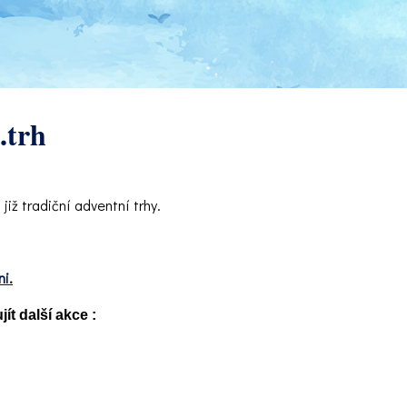
.trh
iž tradiční adventní trhy.
i.
t další akce :