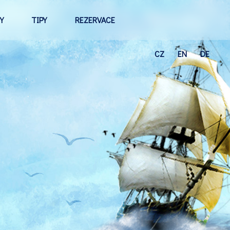
Y
TIPY
REZERVACE
CZ
EN
DE